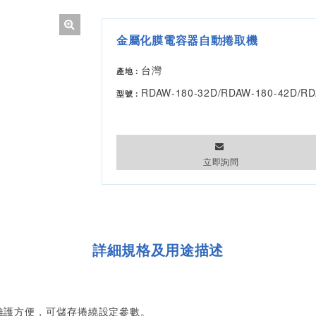
金屬化膜電容器自動捲取機
台灣
產地：
RDAW-180-32D/RDAW-180-42D/RD
型號：
立即詢問
詳細規格及用途描述
,維護方便，可儲存捲繞設定參數。