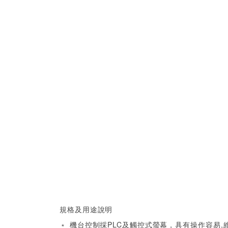
規格及用途說明
﹡ 機台控制採PLC及觸控式螢幕，具有操作容易