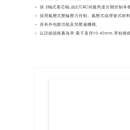
﹡ 採 2軸式卷芯軸,由2只AC伺服馬達分開控制
﹡ 採用氣壓式壓輪壓力控制、氣壓式或彈簧式材
﹡ 具有外包膜功能及預壓扁機構。
﹡ 以詳細規格書為準:素子直徑10-40mm,單粒捲繞寬度