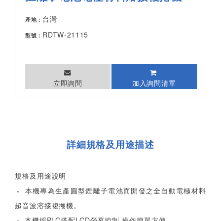
台灣
產地：
RDTW-21115
型號：
立即詢問
加入詢問清單
詳細規格及用途描述
規格及用途說明
﹡ 本機專為生產圓型鋰離子電池而開發之全自動電極材料
超音波溶接複捲機。
﹡ 本機採PLC搭配LCD螢幕控制,操作簡單方便 。