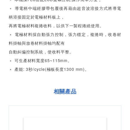
﹡ 導電柄中端經膠帶包覆後再藉由超音波溶接方式將導電
柄溶接固定於電極材料板上，
再將電極材料複捲收料，以供下一製程捲繞使用。
﹡ 電極材料採自動張力控制，張力穩定，複捲時，收卷材
料掛軸與放卷材料掛軸均配有
自動糾偏控制系統，使收料平整。
﹡ 可生產材料寬度65~115mm。
﹡ 產能: 3秒/cycle(極板長度1300 mm)。
相關產品