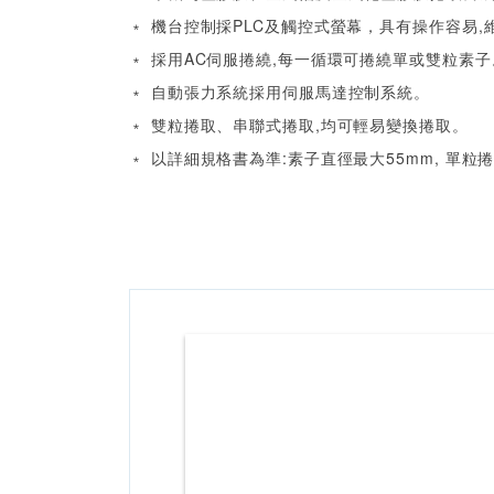
﹡ 機台控制採PLC及觸控式螢幕，具有操作容易
﹡ 採用AC伺服捲繞,每一循環可捲繞單或雙粒素子
﹡ 自動張力系統採用伺服馬達控制系統。
﹡ 雙粒捲取、串聯式捲取,均可輕易變換捲取。
﹡ 以詳細規格書為準:素子直徑最大55mm, 單粒捲繞寬