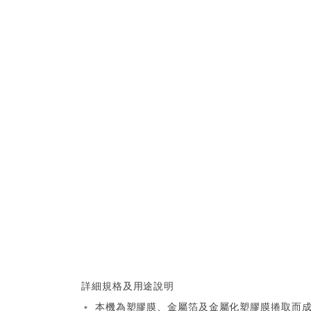
詳細規格及用途說明
﹡ 本機為塑膠膜、金屬箔及金屬化塑膠膜捲取而