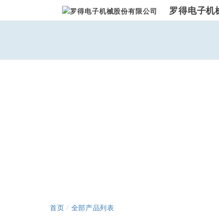
罗得电子机
首页
/
全部产品列表