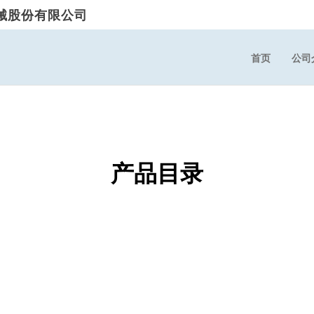
械股份有限公司
首页
公司
产品目录