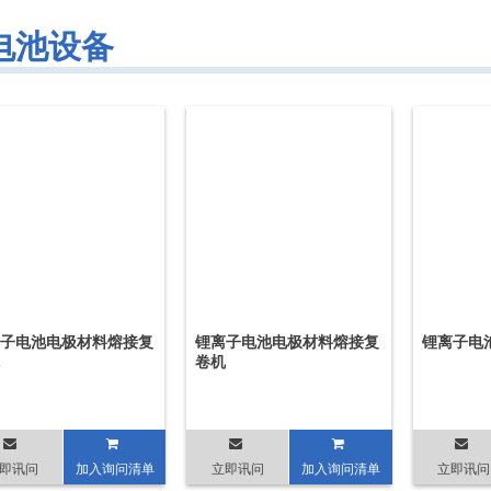
电池设备
子电池电极材料熔接复
锂离子电池电极材料熔接复
锂离子电
卷机
即讯问
加入询问清单
立即讯问
加入询问清单
立即讯问